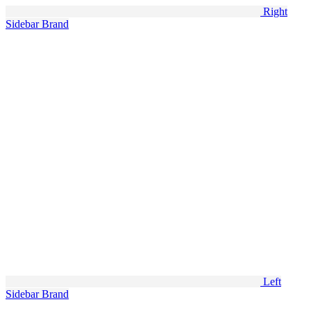
Right
Sidebar
Brand
Left
Sidebar
Brand