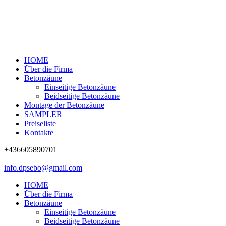
HOME
Über die Firma
Betonzäune
Einseitige Betonzäune
Beidseitige Betonzäune
Montage der Betonzäune
SAMPLER
Preiseliste
Kontakte
+436605890701
info.dpsebo@gmail.com
HOME
Über die Firma
Betonzäune
Einseitige Betonzäune
Beidseitige Betonzäune